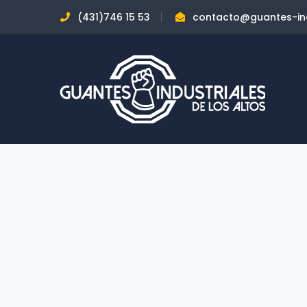
(431)746 15 53
contacto@guantes-ind